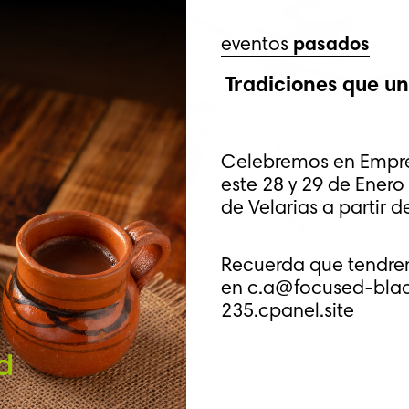
eventos
pasados
Tradiciones que u
Celebremos en Empres
este 28 y 29 de Ener
de Velarias a partir d
Recuerda que tendrem
en c.a@focused-bla
235.cpanel.site